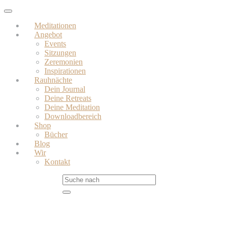
Skip
Toggle
to
navigation
Meditationen
main
Angebot
content
Events
Sitzungen
Zeremonien
Inspirationen
Rauhnächte
Dein Journal
Deine Retreats
Deine Meditation
Downloadbereich
Shop
Bücher
Blog
Wir
Kontakt