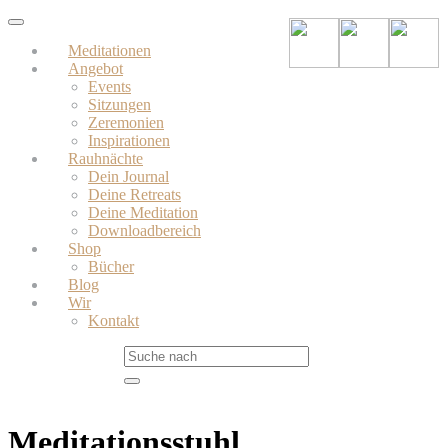
Skip
Toggle
to
navigation
Meditationen
main
Angebot
content
Events
Sitzungen
Zeremonien
Inspirationen
Rauhnächte
Dein Journal
Deine Retreats
Deine Meditation
Downloadbereich
Shop
Bücher
Blog
Wir
Kontakt
Meditationsstuhl