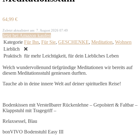
64,99 €
Zuletzt aktualisiert am: 7. August 2026 07:49
Jetzt bei Amazon kaufen
Kategorie
Für Ihn
,
Für Sie
,
GESCHENKE
,
Meditation
,
Wohnen
Lieblich
Praktisch
für mehr Leichtigkeit, für dein Liebliches Leben
Welch wundervollenund tiefgründige Meditationen wir bereits auf
diesem Meditationsstuhl geniessen durften.
Tauche ab in deine innere Welt auf deiner spirituellen Reise!
Bodenkissen mit Verstellbarer Rückenlehne – Gepolstert & Faltbar –
Klappstuhl mit Tragegriff –
Relaxsessel, Blau
bonVIVO Bodenstuhl Easy III