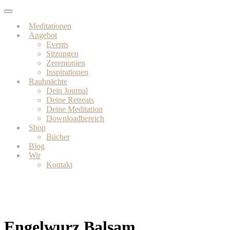
Skip
Toggle
to
navigation
Meditationen
main
Angebot
content
Events
Sitzungen
Zeremonien
Inspirationen
Rauhnächte
Dein Journal
Deine Retreats
Deine Meditation
Downloadbereich
Shop
Bücher
Blog
Wir
Kontakt
Engelwurz Balsam