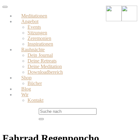
Skip
Toggle
to
navigation
Meditationen
main
Angebot
content
Events
Sitzungen
Zeremonien
Inspirationen
Rauhnächte
Dein Journal
Deine Retreats
Deine Meditation
Downloadbereich
Shop
Bücher
Blog
Wir
Kontakt
Fahrrad Regenponcho