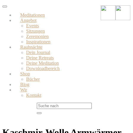
Skip
Toggle
to
navigation
Meditationen
main
Angebot
content
Events
Sitzungen
Zeremonien
Inspirationen
Rauhnächte
Dein Journal
Deine Retreats
Deine Meditation
Downloadbereich
Shop
Bücher
Blog
Wir
Kontakt
Kaschmir-Wolle Armwärmer