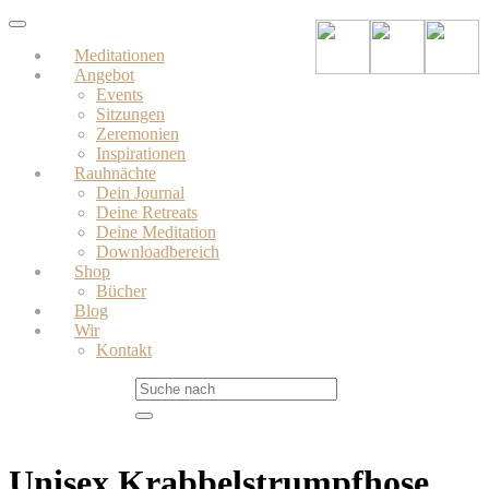
Skip
Toggle
to
navigation
Meditationen
main
Angebot
content
Events
Sitzungen
Zeremonien
Inspirationen
Rauhnächte
Dein Journal
Deine Retreats
Deine Meditation
Downloadbereich
Shop
Bücher
Blog
Wir
Kontakt
Unisex Krabbelstrumpfhose