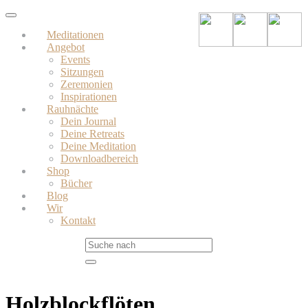
Skip
Toggle
to
navigation
Meditationen
main
Angebot
content
Events
Sitzungen
Zeremonien
Inspirationen
Rauhnächte
Dein Journal
Deine Retreats
Deine Meditation
Downloadbereich
Shop
Bücher
Blog
Wir
Kontakt
Holzblockflöten