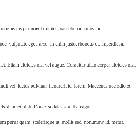
magnis dis parturient montes, nascetur ridiculus mus.
ec, vulputate eget, arcu. In enim justo, rhoncus ut, imperdiet a,
t. Etiam ultricies nisi vel augue. Curabitur ullamcorper ultricies nisi.
t vel, luctus pulvinar, hendrerit id, lorem. Maecenas nec odio et
uris sit amet nibh. Donec sodales sagittis magna.
ulum purus quam, scelerisque ut, mollis sed, nonummy id, metus.