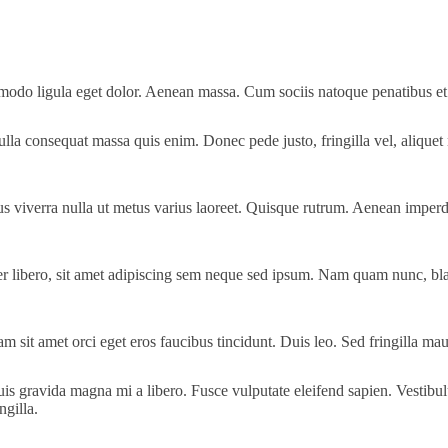
modo ligula eget dolor. Aenean massa. Cum sociis natoque penatibus et 
lla consequat massa quis enim. Donec pede justo, fringilla vel, aliquet n
us viverra nulla ut metus varius laoreet. Quisque rutrum. Aenean imperdie
ibero, sit amet adipiscing sem neque sed ipsum. Nam quam nunc, blandi
m sit amet orci eget eros faucibus tincidunt. Duis leo. Sed fringilla ma
uis gravida magna mi a libero. Fusce vulputate eleifend sapien. Vestib
ngilla.