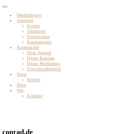
Skip
Toggle
to
navigation
Meditationen
main
Angebot
content
Events
Sitzungen
Zeremonien
Inspirationen
Rauhnächte
Dein Journal
Deine Retreats
Deine Meditation
Downloadbereich
Shop
Bücher
Blog
Wir
Kontakt
conrad.de