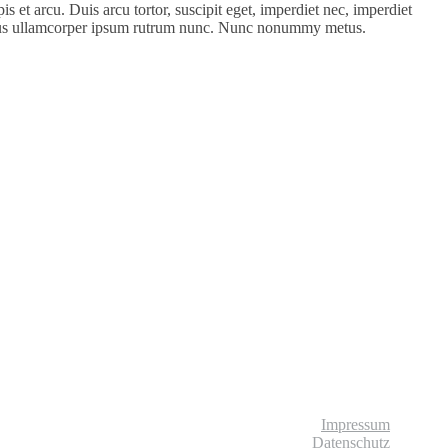
s et arcu. Duis arcu tortor, suscipit eget, imperdiet nec, imperdiet
asellus ullamcorper ipsum rutrum nunc. Nunc nonummy metus.
© Liebliches Leben
Impressum
Datenschutz