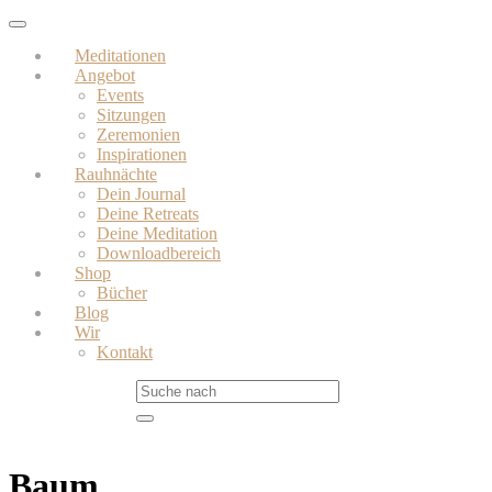
Skip
Toggle
to
navigation
Meditationen
main
Angebot
content
Events
Sitzungen
Zeremonien
Inspirationen
Rauhnächte
Dein Journal
Deine Retreats
Deine Meditation
Downloadbereich
Shop
Bücher
Blog
Wir
Kontakt
Baum