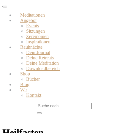
Skip
Toggle
to
navigation
Meditationen
main
Angebot
content
Events
Sitzungen
Zeremonien
Inspirationen
Rauhnächte
Dein Journal
Deine Retreats
Deine Meditation
Downloadbereich
Shop
Bücher
Blog
Wir
Kontakt
Heilfasten