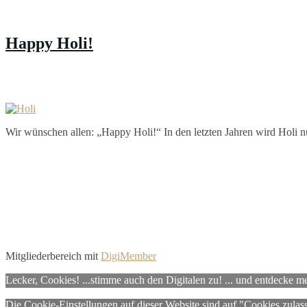
Happy Holi!
Wir wünschen allen: „Happy Holi!“ In den letzten Jahren wird Holi nun
Mitgliederbereich mit
DigiMember
Lecker, Cookies! ...stimme auch den Digitalen zu! ... und entdecke 
Die Cookie-Einstellungen auf dieser Website sind auf "Cookies zulas