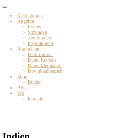
Skip
Toggle
to
navigation
Meditationen
main
Angebot
content
Events
Sitzungen
Zeremonien
Inspirationen
Rauhnächte
Dein Journal
Deine Retreats
Deine Meditation
Downloadbereich
Shop
Bücher
Blog
Wir
Kontakt
Indien