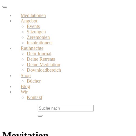
Skip
Toggle
to
navigation
Meditationen
main
Angebot
content
Events
Sitzungen
Zeremonien
Inspirationen
Rauhnächte
Dein Journal
Deine Retreats
Deine Meditation
Downloadbereich
Shop
Bücher
Blog
Wir
Kontakt
Movitation