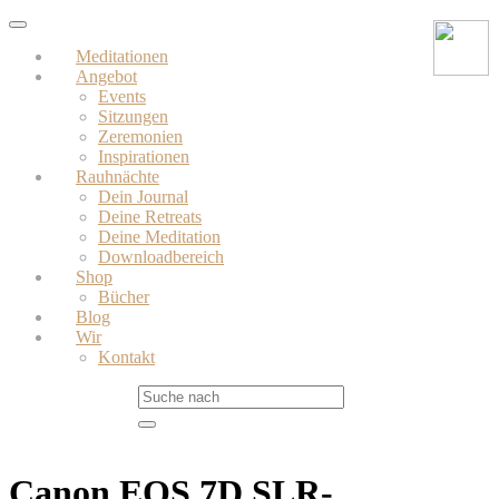
Skip
Toggle
to
navigation
Meditationen
main
Angebot
content
Events
Sitzungen
Zeremonien
Inspirationen
Rauhnächte
Dein Journal
Deine Retreats
Deine Meditation
Downloadbereich
Shop
Bücher
Blog
Wir
Kontakt
Canon EOS 7D SLR-