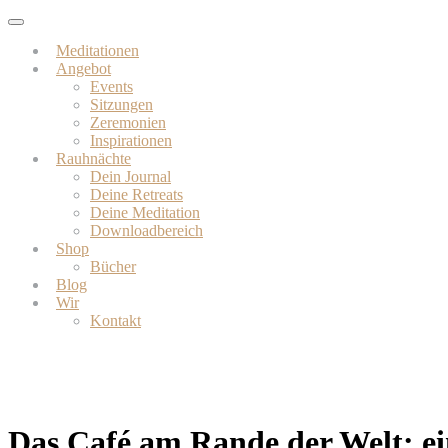
Skip
Toggle
to
navigation
Meditationen
main
Angebot
content
Events
Sitzungen
Zeremonien
Inspirationen
Rauhnächte
Dein Journal
Deine Retreats
Deine Meditation
Downloadbereich
Shop
Bücher
Blog
Wir
Kontakt
Das Café am Rande der Welt: ei