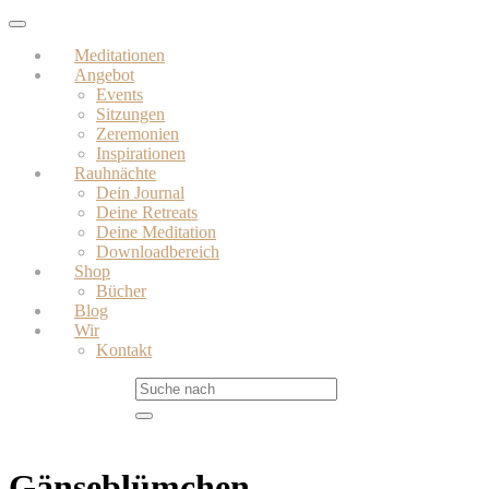
Skip
Toggle
to
navigation
Meditationen
main
Angebot
content
Events
Sitzungen
Zeremonien
Inspirationen
Rauhnächte
Dein Journal
Deine Retreats
Deine Meditation
Downloadbereich
Shop
Bücher
Blog
Wir
Kontakt
Gänseblümchen