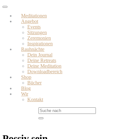
Skip
Toggle
to
navigation
Meditationen
main
Angebot
content
Events
Sitzungen
Zeremonien
Inspirationen
Rauhnächte
Dein Journal
Deine Retreats
Deine Meditation
Downloadbereich
Shop
Bücher
Blog
Wir
Kontakt
Possiv sein