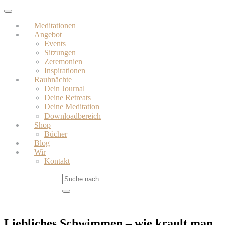
Skip
Toggle
to
navigation
Meditationen
main
Angebot
content
Events
Sitzungen
Zeremonien
Inspirationen
Rauhnächte
Dein Journal
Deine Retreats
Deine Meditation
Downloadbereich
Shop
Bücher
Blog
Wir
Kontakt
Liebliches Schwimmen – wie krault man