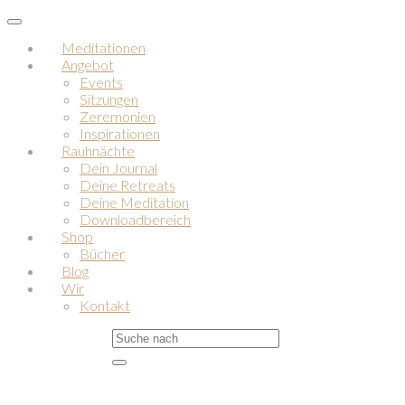
Skip
Toggle
to
navigation
Meditationen
main
Angebot
content
Events
Sitzungen
Zeremonien
Inspirationen
Rauhnächte
Dein Journal
Deine Retreats
Deine Meditation
Downloadbereich
Shop
Bücher
Blog
Wir
Kontakt