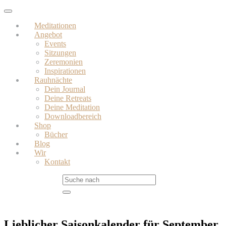
Skip
Toggle
to
navigation
Meditationen
main
Angebot
content
Events
Sitzungen
Zeremonien
Inspirationen
Rauhnächte
Dein Journal
Deine Retreats
Deine Meditation
Downloadbereich
Shop
Bücher
Blog
Wir
Kontakt
Lieblicher Saisonkalender für September