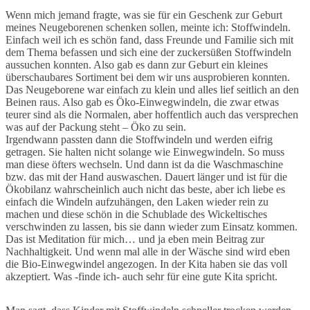
Wenn mich jemand fragte, was sie für ein Geschenk zur Geburt
meines Neugeborenen schenken sollen, meinte ich: Stoffwindeln.
Einfach weil ich es schön fand, dass Freunde und Familie sich mit
dem Thema befassen und sich eine der zuckersüßen Stoffwindeln
aussuchen konnten. Also gab es dann zur Geburt ein kleines
überschaubares Sortiment bei dem wir uns ausprobieren konnten.
Das Neugeborene war einfach zu klein und alles lief seitlich an den
Beinen raus. Also gab es Öko-Einwegwindeln, die zwar etwas
teurer sind als die Normalen, aber hoffentlich auch das versprechen
was auf der Packung steht – Öko zu sein.
Irgendwann passten dann die Stoffwindeln und werden eifrig
getragen. Sie halten nicht solange wie Einwegwindeln. So muss
man diese öfters wechseln. Und dann ist da die Waschmaschine
bzw. das mit der Hand auswaschen. Dauert länger und ist für die
Ökobilanz wahrscheinlich auch nicht das beste, aber ich liebe es
einfach die Windeln aufzuhängen, den Laken wieder rein zu
machen und diese schön in die Schublade des Wickeltisches
verschwinden zu lassen, bis sie dann wieder zum Einsatz kommen.
Das ist Meditation für mich… und ja eben mein Beitrag zur
Nachhaltigkeit. Und wenn mal alle in der Wäsche sind wird eben
die Bio-Einwegwindel angezogen. In der Kita haben sie das voll
akzeptiert. Was -finde ich- auch sehr für eine gute Kita spricht.