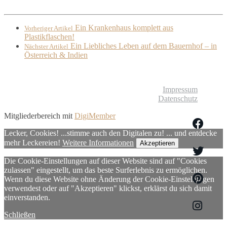
Ein Krankenhaus komplett aus
Vorheriger Artikel
Plastikflaschen!
Ein Liebliches Leben auf dem Bauernhof – in
Nächster Artikel
Österreich & Indien
© Liebliches Leben
Impressum
Datenschutz
Mitgliederbereich mit
DigiMember
Lecker, Cookies! ...stimme auch den Digitalen zu! ... und entdecke
mehr Leckereien!
Weitere Informationen
Akzeptieren
Die Cookie-Einstellungen auf dieser Website sind auf "Cookies
zulassen" eingestellt, um das beste Surferlebnis zu ermöglichen.
Wenn du diese Website ohne Änderung der Cookie-Einstellungen
verwendest oder auf "Akzeptieren" klickst, erklärst du sich damit
einverstanden.
Schließen