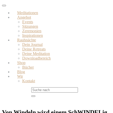
Skip
Toggle
to
navigation
Meditationen
main
Angebot
content
Events
Sitzungen
Zeremonien
Inspirationen
Rauhnächte
Dein Journal
Deine Retreats
Deine Meditation
Downloadbereich
Shop
Bücher
Blog
Wir
Kontakt
Von Windeln wird einem SchWINDELig