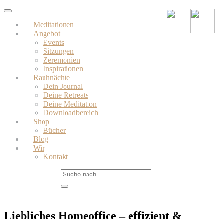
Skip
Toggle
to
navigation
Meditationen
main
Angebot
content
Events
Sitzungen
Zeremonien
Inspirationen
Rauhnächte
Dein Journal
Deine Retreats
Deine Meditation
Downloadbereich
Shop
Bücher
Blog
Wir
Kontakt
Liebliches Homeoffice – effizient &