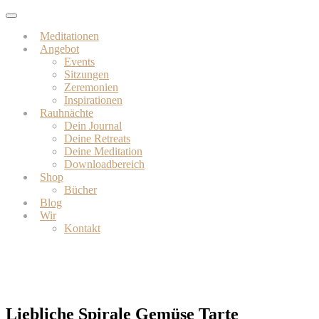
Skip
Toggle
to
navigation
Meditationen
main
Angebot
content
Events
Sitzungen
Zeremonien
Inspirationen
Rauhnächte
Dein Journal
Deine Retreats
Deine Meditation
Downloadbereich
Shop
Bücher
Blog
Wir
Kontakt
Liebliche Spirale Gemüse Tarte